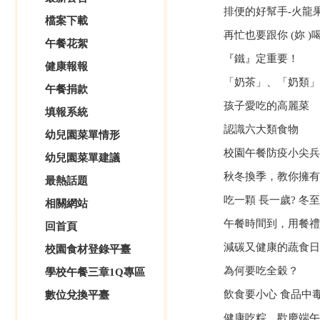
排便的好幫手-火龍
檔案下載
再忙也要跟你 (妳 )
午餐花絮
『鐵』定重要！
健康報報
「奶茶」、「奶類」
午餐捐款
孩子愛吃的高麗菜
填報系統
認識六大類食物
幼兒園菜單情形
校園午餐防疫小尖兵
幼兒園菜單建議
秋冬換季，教你擁有
最熱話題
吃一顆 長一歲? 冬至
相關網站
午餐時間到，用餐禮
回首頁
減碳又健康的蔬食日
校園食材登錄平臺
為何要吃全穀？
學校午餐三章1Q專區
飲食要小心 食品中
數位兌換平臺
健康吃粽，歡慶端午