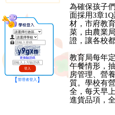
為確保孩子
面採用3章1
材，市府教
菜，由農業局
證，讓各校
教育局每年
更換驗證碼
午餐情形，
房管理、營
【
】
管理者登入
質。學校有
全，每天早
進貨品項，