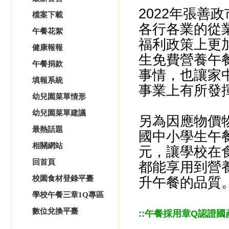
2022年張善
檔案下載
各行各業的從
午餐花絮
福利政策上更
健康報報
生免費營養午
午餐捐款
事情，也讓家
填報系統
事業上有所發
幼兒園菜單情形
幼兒園菜單建議
另為因應物價
最熱話題
國中小學生午
相關網站
元，讓學校在
回首頁
都能享用到營
校園食材登錄平臺
升午餐的品質
學校午餐三章1Q專區
數位兌換平臺
:
:
午餐採用章Q認證國